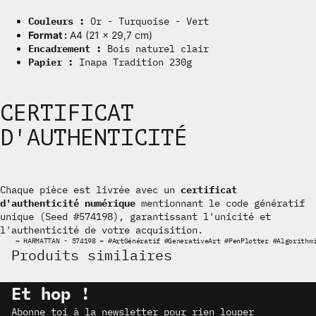
Couleurs :
Or - Turquoise - Vert
Format :
A4 (21 × 29,7 cm)
Encadrement :
Bois naturel clair
Papier :
Inapa Tradition 230g
CERTIFICAT
D'AUTHENTICITÉ
Chaque pièce est livrée avec un
certificat
d'authenticité numérique
mentionnant le code génératif
unique (Seed #574198), garantissant l'unicité et
Politique de confidentialité
l'authenticité de votre acquisition.
~
HARMATTAN - 574198
~
#ArtGénératif #GenerativeArt #PenPlotter #Algorithm
Coordonnées
Produits similaires
Politique de remboursement
Conditions d’utilisation
Et hop !
Politique d’expédition
Abonne toi à la newsletter pour rien louper