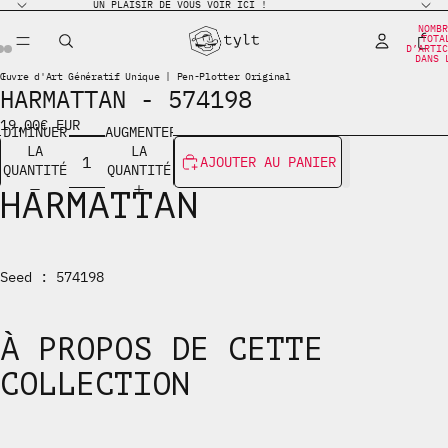
UN PLAISIR DE VOUS VOIR ICI !
NOMBR
TOTA
D’ARTIC
DANS 
PANIER
Œuvre d'Art Génératif Unique | Pen-Plotter Original
HARMATTAN - 574198
19,00€ EUR
DIMINUER
AUGMENTER
LA
LA
AJOUTER AU PANIER
QUANTITÉ
QUANTITÉ
HARMATTAN
Seed : 574198
À PROPOS DE CETTE
COLLECTION